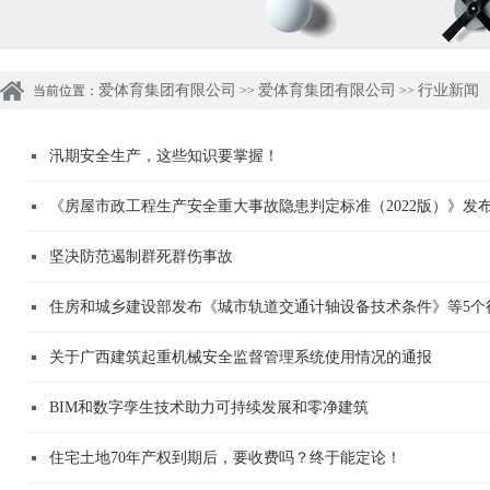
爱体育集团有限公司
爱体育集团有限公司
行业新闻
当前位置：
>>
>>
汛期安全生产，这些知识要掌握！
《房屋市政工程生产安全重大事故隐患判定标准（2022版）》发
坚决防范遏制群死群伤事故
住房和城乡建设部发布《城市轨道交通计轴设备技术条件》等5个
关于广西建筑起重机械安全监督管理系统使用情况的通报
BIM和数字孪生技术助力可持续发展和零净建筑
住宅土地70年产权到期后，要收费吗？终于能定论！