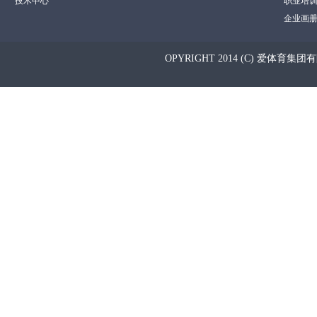
技术中心
职业培
企业画
OPYRIGHT 2014 (C) 爱体育集团