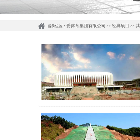
爱体育集团有限公司
经典项目
其
当前位置：
>>
>>