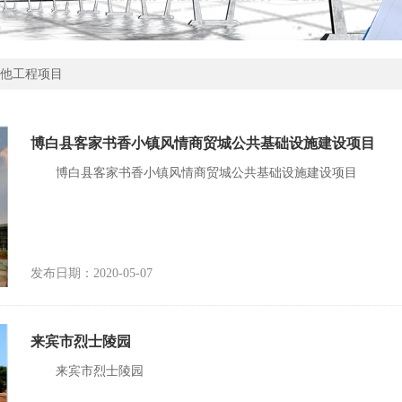
他工程项目
博白县客家书香小镇风情商贸城公共基础设施建设项目
博白县客家书香小镇风情商贸城公共基础设施建设项目
发布日期：
2020-05-07
来宾市烈士陵园
来宾市烈士陵园