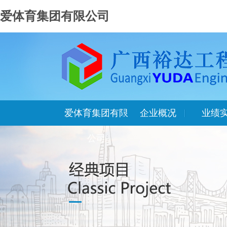
爱体育集团有限公司
爱体育集团有限
企业概况
业绩
公司