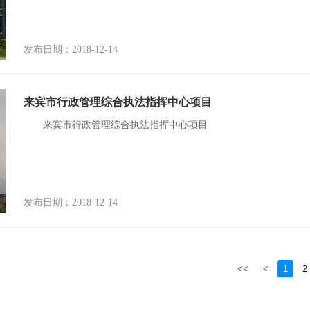
发布日期：
2018-12-14
来宾市行政管理综合执法指挥中心项目
来宾市行政管理综合执法指挥中心项目
发布日期：
2018-12-14
<<
<
1
2