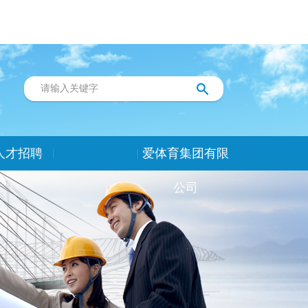
人才招聘
爱体育集团有限
公司