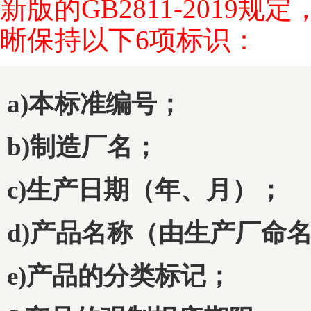
新版的GB2811-2019规定
晰保持以下6项标识：
a)本标准编号；
b)制造厂名；
c)生产日期（年、月）；
d)产品名称（由生产厂命
e)产品的分类标记；