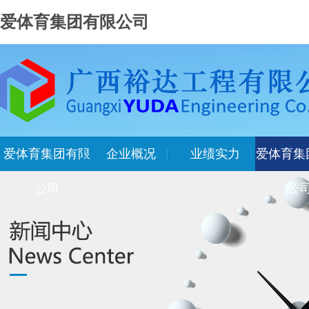
爱体育集团有限公司
爱体育集团有限
企业概况
业绩实力
爱体育集
公司
公