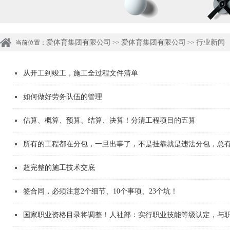
爱体育集团有限公司
爱体育集团有限公司
行业新闻
当前位置：
>>
>>
从开工到竣工，施工全过程文件清单
如何做好劳务队伍的管理
估算、概算、预算、结算、决算！分清工程项目的五算
所有的工程都在分包，一旦出事了，不是挂靠就是违法分包，总有
超完整的施工技术交底
签合同，必须注意2个细节、10个事项、23个坑！
国家职业资格目录将调整！人社部：实行职业技能等级认定，与