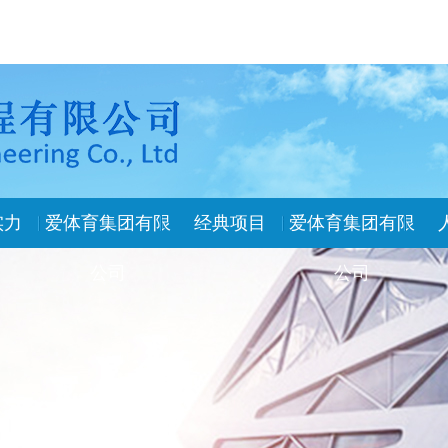
实力
爱体育集团有限
经典项目
爱体育集团有限
公司
公司