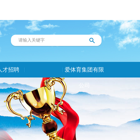
人才招聘
爱体育集团有限
公司