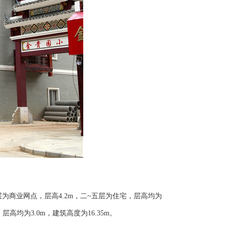
层为商业网点，层高
4.2m
，二
~
五层为住宅，层高均为
，层高均为
3.0m
，建筑高度为
16.35m
。