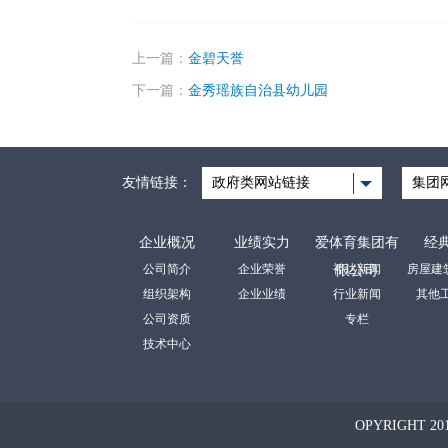
上一篇：
金碧天誉
下一篇：
金秀瑶族自治县幼儿园
友情链接：
政府类网站链接
集团
企业概况
业绩实力
爱体育集团有
经
公司简介
企业荣誉
裕达新闻
限公司
组织架构
企业业绩
行业新闻
其他
公司资质
专栏
技术中心
OPYRIGHT 2