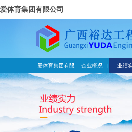
爱体育集团有限公司
爱体育集团有限
企业概况
业绩
公司