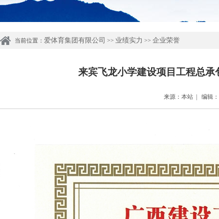
爱体育集团有限公司
业绩实力
企业荣誉
当前位置：
>>
>>
来宾飞龙小学建设项目工程总承包
来源：本站 | 编辑：管理