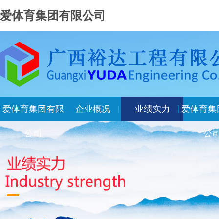
爱体育集团有限公司
爱体育集团有限
企业概况
业绩实力
爱体育集
公司
公