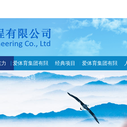
实力
爱体育集团有限
经典项目
爱体育集团有限
公司
公司