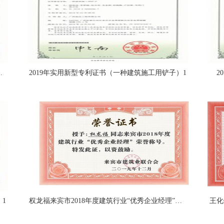
筑施工用防护栏杆）1
2019年实用新型专利证书（一种建筑施工用铲子）1
2
1
权龙福来宾市2018年度建筑行业“优秀企业经理”荣誉称号