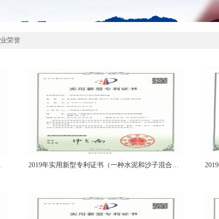
业荣誉
工地用机械式安全围挡）1
2019年实用新型专利证书（一种水泥和沙子混合的机械设备）1