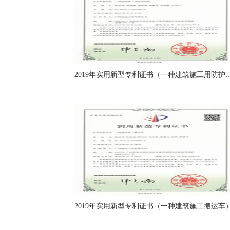
2019年实用新型专利证书（一种建
2019年实用新型专利证书（一种建筑施工搬运车）