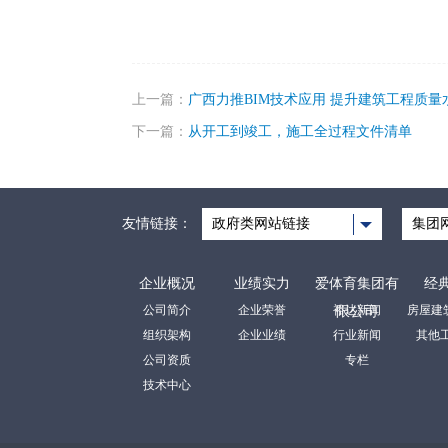
上一篇：
广西力推BIM技术应用 提升建筑工程质量
下一篇：
从开工到竣工，施工全过程文件清单
友情链接：
政府类网站链接
集团
企业概况
业绩实力
爱体育集团有
经
公司简介
企业荣誉
裕达新闻
限公司
组织架构
企业业绩
行业新闻
其他
公司资质
专栏
技术中心