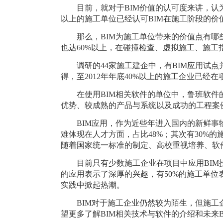
目前，就
对于
BIM价值的认可度来讲，认为
以上的施工单位已经认可BIM在施工阶段的价
那么，
BIM为施工单位带来的价值点有哪些
也达
60%以上，
在碰撞检查、虚拟施工、施工
调研的
44家施工建企中，有BIM应用试点
得，至2012年年底40%以上的施工企业已经
在使用
BIM相关软件的单位中，鲁班软件
优势、较成熟的产品与系统以及成功的工程案
BIM应用，作为近些年进入国内的新鲜
难体现在人才方面，占比48%；其次有30%的
随着国家统一标准的制定、高校重视培养、软
目前只有少数施工企业在项目中应用
BI
的应用表示了深厚的兴趣，有50%的施工单位
实践中掀起热潮。
BIM对于施工企业仍然较为陌生，但施工
望更多了解BIM相关技术与软件的介绍和未来B