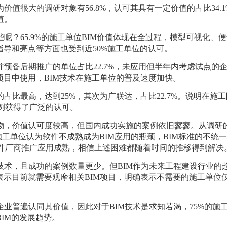
价值很大的调研对象有56.8%，认可其具有一定价值的占比34.
值。
呢？65.9%的施工单位BIM价值体现在全过程
，模型可视化、便
指导和
亮点等方面也受到近
50%施工单位的认可。
并预备后期推广的单位占比22.7%，未应用但半年内考虑试点的企业
在项目中使用
，
BIM技术在施工单位的普及速度加快。
的占比最高，达到25%，其次为广联达，占比22.7%。说明在施
例获得了广泛的认可。
事物，价值认可度较高，但国内成功实施的案例依旧寥寥。从调研
施工单位认为软件不成熟成为BIM应用的瓶颈，BIM标准的不统
件厂商推广应用成熟，相信上述困难都随着时间的推移得到解决
M技术，且成功的案例数量更少。但BIM作为未来工程建设行业的
表示目前就需要观摩相关BIM项目，明确表示不需要的施工单位仅占
企业普遍认同其价值，因此对于BIM技术是求知若渴，75%的施工
IM的发展趋势。