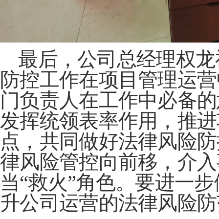
最后，公司总经理权龙
防控工作在项目管理运营
门负责人在工作中必备的
发挥统领表率作用，推进
点，共同做好法律风险防
律风险管控向前移，介入
当“救火”角色。要进一
升公司运营的法律风险防