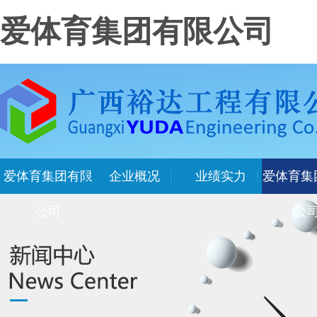
爱体育集团有限公司
爱体育集团有限
企业概况
业绩实力
爱体育集
公司
公