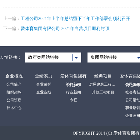
上一篇：
工程公司2021年上半年总结暨下半年工作部署会顺利召开
下一篇：
爱体育集团有限公司 2021年自营项目顺利封顶
友情链接：
政府类网站链接
集团网站链接
企业概况
业绩实力
爱体育集团有
经典项目
爱体育集
公司简介
企业荣誉
裕达新闻
房屋建筑工程项目
公司形
限公司
限公司
组织架构
企业业绩
行业新闻
其他工程项目
社会责
公司资质
专栏
公司活
技术中心
职业培
企业画
OPYRIGHT 2014 (C) 爱体育集团