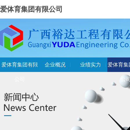
爱体育集团有限公司
爱体育集团有限
企业概况
业绩实力
爱体育集
公司
公