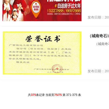
发布日期：
20
（城南奇石1
（城南奇
发布日期：
20
共
375
条记录 当前页
75/75
第 371-375 条