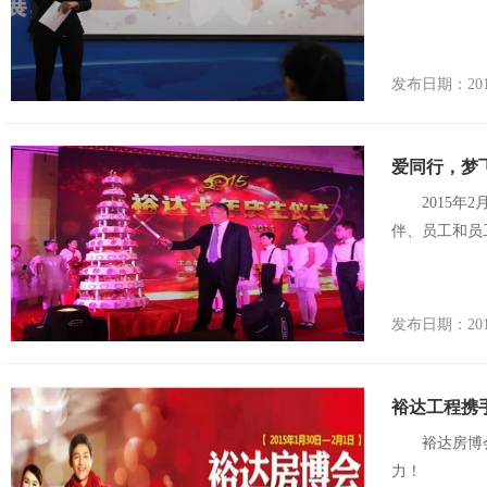
发布日期：
20
爱同行，梦
2015
伴、员工和员
发布日期：
20
裕达工程携
裕达房博
力！