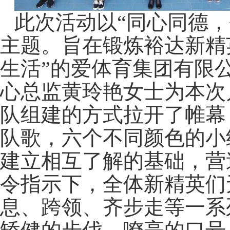
此次活动以“同心同德
主题。旨在锻炼裕达新精
生活”的爱体育集团有限
心总监黄玲艳女士为本次
队组建的方式拉开了帷幕
队歌，六个不同颜色的小
建立相互了解的基础，营
令指示下，全体新精英们
息、跨领、齐步走等一系