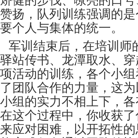
矫健的步伐、嘹亮的口号
赞扬，队列训练强调的是
要个人与集体的统一。
军训结束后，在培训师
驿站传书、龙潭取水、穿
项活动的训练，各个小组
了团队合作的力量，这为
小组的实力不相上下，各
在这个过程中，你收获了
来应对困难，以开拓性的