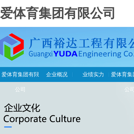
爱体育集团有限公司
爱体育集团有限
企业概况
业绩实力
爱体育集
公司
公