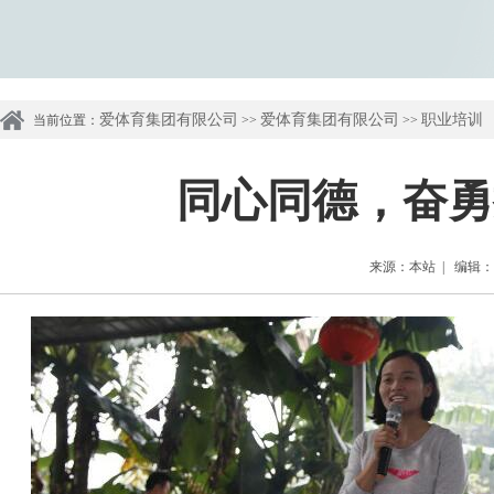
爱体育集团有限公司
爱体育集团有限公司
职业培训
当前位置：
>>
>>
同心同德，奋勇
来源：本站 | 编辑：管理