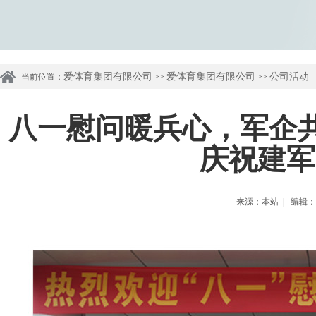
爱体育集团有限公司
爱体育集团有限公司
公司活动
当前位置：
>>
>>
八一慰问暖兵心，军企
庆祝建军
来源：本站 | 编辑：管理