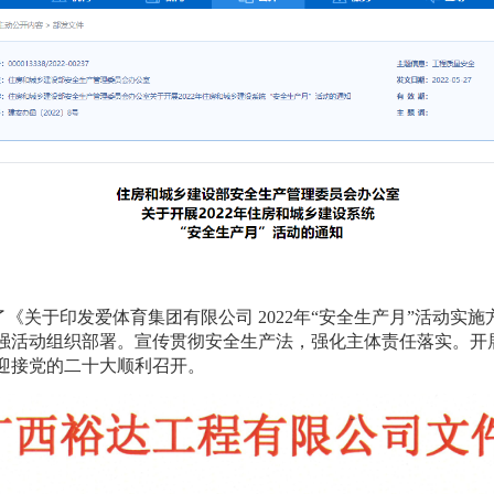
《关于印发爱体育集团有限公司 2022年“安全生产月”活动实
强活动组织部署。宣传贯彻安全生产法，强化主体责任落实。开
迎接党的二十大顺利召开。