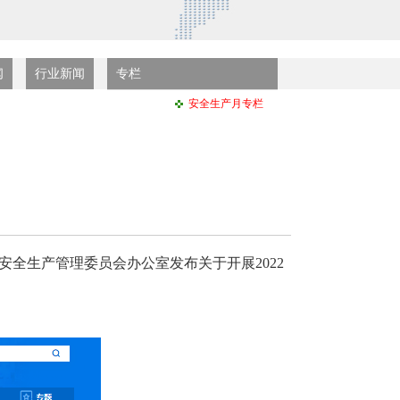
闻
行业新闻
专栏
安全生产月专栏
安全生产管理委员会办公室发布关于开展2022