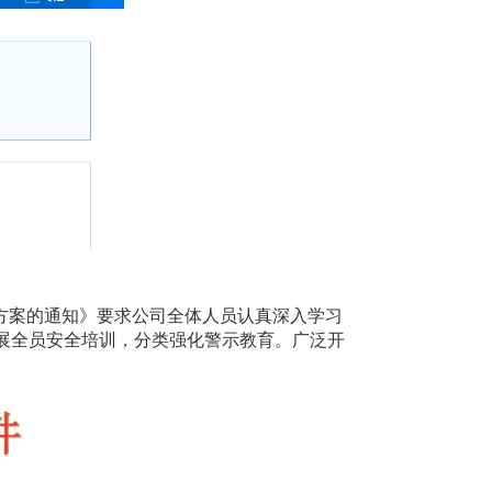
施方案的通知》要求公司全体人员认真深入学习
展全员安全培训，分类强化警示教育。广泛开