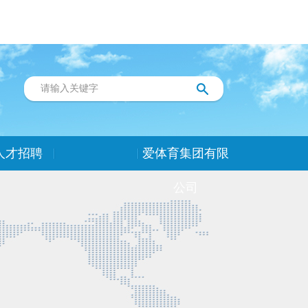
人才招聘
爱体育集团有限
公司