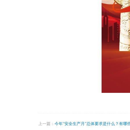
上一篇：
今年“安全生产月”总体要求是什么？有哪