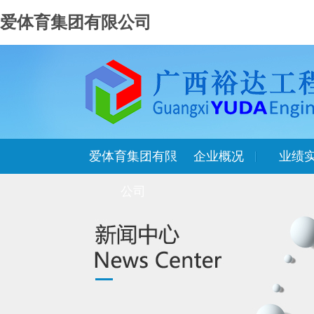
爱体育集团有限公司
爱体育集团有限
企业概况
业绩
公司