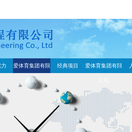
实力
爱体育集团有限
经典项目
爱体育集团有限
公司
公司